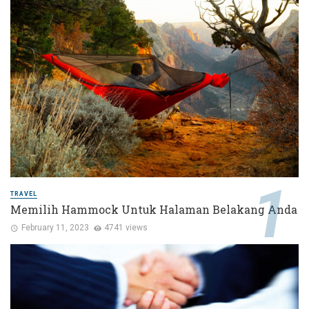
TRAVEL
Memilih Hammock Untuk Halaman Belakang Anda
February 11, 2023
4741 views