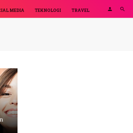
IAL MEDIA
TEKNOLOGI
TRAVEL
an