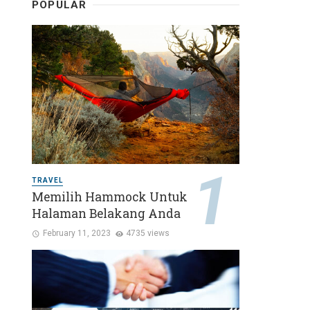
POPULAR
TRAVEL
Memilih Hammock Untuk
Halaman Belakang Anda
February 11, 2023
4735 views