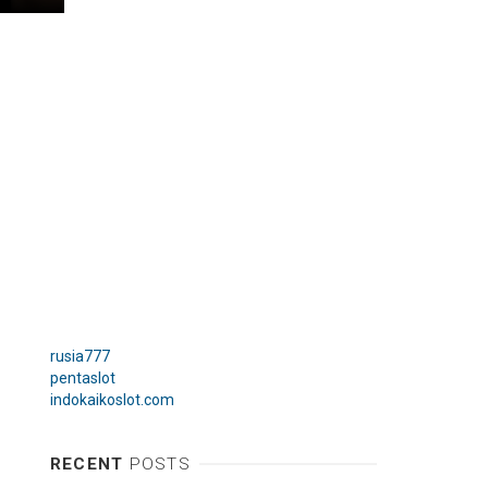
rusia777
pentaslot
indokaikoslot.com
RECENT
POSTS