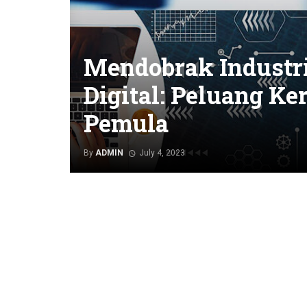
Mendobrak Industr
Digital: Peluang Ke
Pemula
By
ADMIN
July 4, 2023