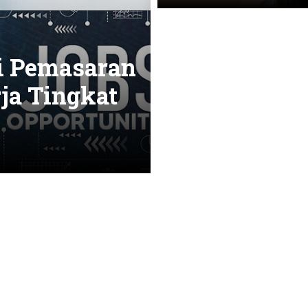
i Pemasaran
rja Tingkat