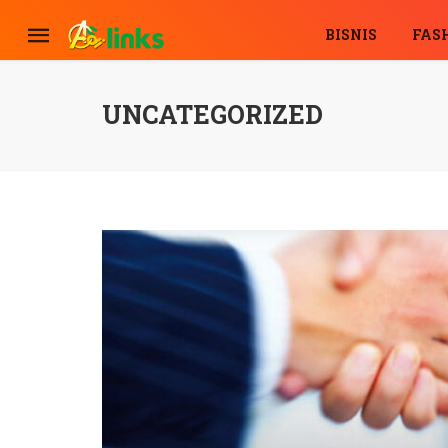
BISNIS
FAS
UNCATEGORIZED